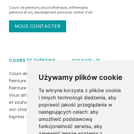
Cours de peinture
,
psychothérapie
,
arttherapie
,
peinture et vin
,
development personel
,
atelier d’art
NOUS CONTACTER
COURS ET THÉRAPIE
QUI SUIS-JE
Cours de peinture
Magdalena Czarnocka
Używamy plików cookie
Peinture & vin
Baran
Peinture à l'encre Sumi-e
Ta witryna korzysta z plików cookie
Vous aimez votre animal
i innych technologii śledzenia, aby
et souhaitez capturer
poprawić jakość przeglądania w
son charme unique?
następujących celach:
aby
Espress - exprimez-vous
umożliwić podstawową
funkcjonalność serwisu
,
aby
zapewnić lepsze wrażenia z