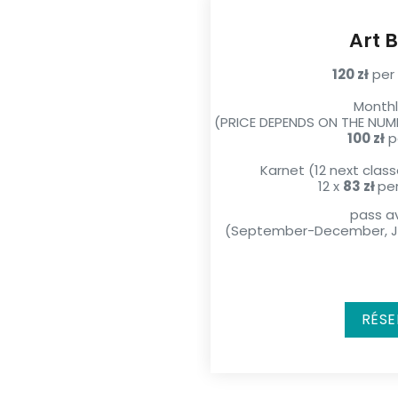
Art 
120 zł
per 
Monthl
(PRICE DEPENDS ON THE NUM
100 zł
p
Karnet (12 next cla
12 x
83 zł
per
pass av
(September-December, Ja
RÉSE