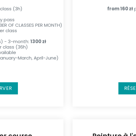
class (3h)
from 160 zł
p
y pass
BER OF CLASSES PER MONTH)
er class
s) - 3-month:
1300 zł
 class (36h)
ailable
nuary-March, April-June)
RVER
RÉS
or course
Peinture à l