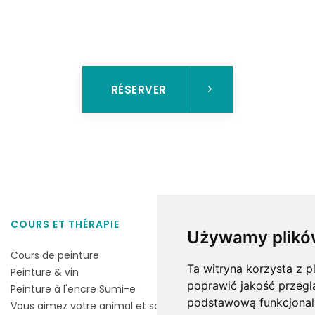
RÉSERVER
COURS ET THÉRAPIE
QUI SUIS-JE
Używamy plikó
Cours de peinture
Magdalena Czarno
Ta witryna korzysta z p
Peinture & vin
poprawić jakość przegl
Peinture à l'encre Sumi-e
podstawową funkcjonal
Vous aimez votre animal et souhaitez