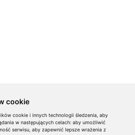
CONTACT
w cookie
cka Baran
Rencontrez les gens en atelier
lików cookie i innych technologii śledzenia, aby
Contact
ądania w następujących celach:
aby umożliwić
Politique de confidentialité
ność serwisu
,
aby zapewnić lepsze wrażenia z
Plan du site