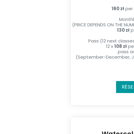
160 zł
per 
Monthl
(PRICE DEPENDS ON THE NUM
130 zł
p
Pass (12 next classe
12 x
108 zł
per
pass av
(September-December, Ja
RÉSE
Watercol