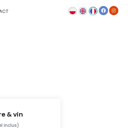
ACT
re & vin
l inclus)