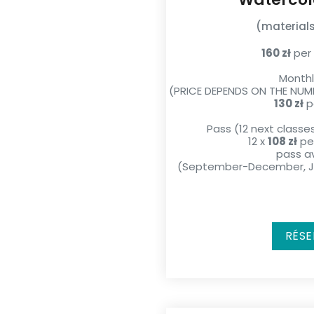
(materials
160 zł
per 
Monthl
(PRICE DEPENDS ON THE NUM
130 zł
p
Pass (12 next classe
12 x
108 zł
per
pass av
(September-December, Ja
RÉSE