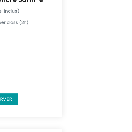
l inclus)
er class (3h)
ERVER