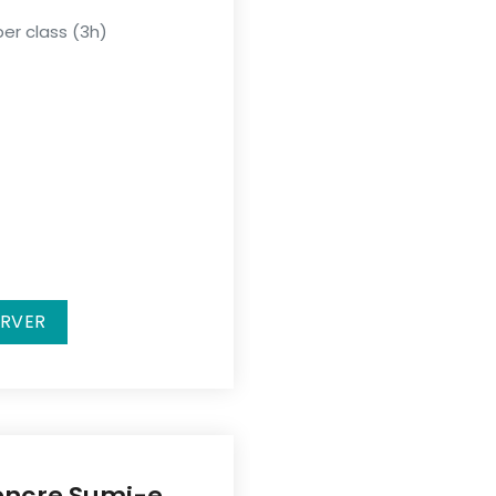
er class (3h)
ERVER
'encre Sumi-e