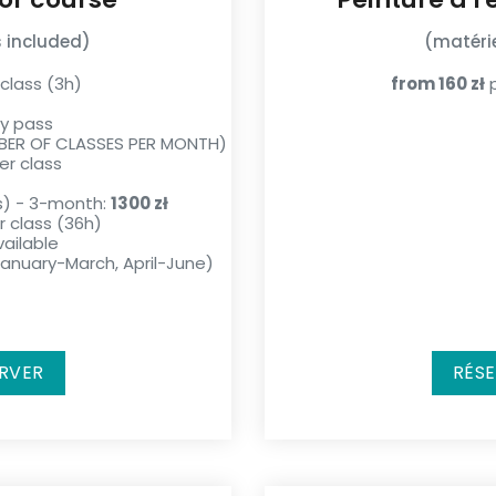
 included)
(matérie
class (3h)
from 160 zł
p
y pass
BER OF CLASSES PER MONTH)
er class
s) - 3-month:
1300 zł
 class (36h)
ailable
nuary-March, April-June)
RVER
RÉS