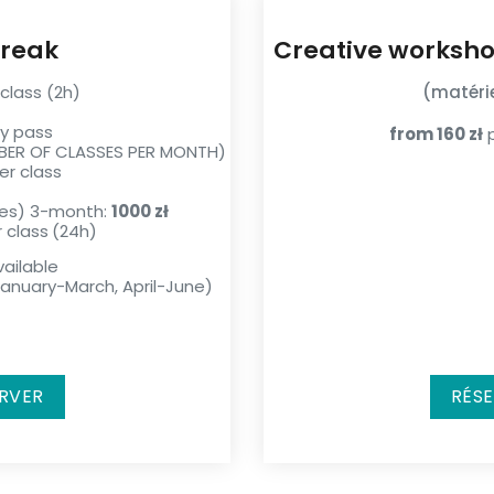
Break
Creative worksh
class (2h)
(matérie
y pass
from 160 zł
p
BER OF CLASSES PER MONTH)
er class
sses) 3-month:
1000 zł
 class
(24h)
ailable
nuary-March, April-June)
RVER
RÉS