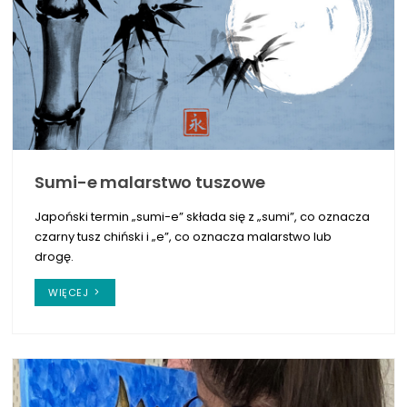
Sumi-e malarstwo tuszowe
Japoński termin „sumi-e” składa się z „sumi”, co oznacza
czarny tusz chiński i „e”, co oznacza malarstwo lub
drogę.
WIĘCEJ