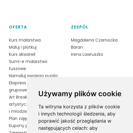
OFERTA
ZESPÓŁ
Kurs malarstwa
Magdalena Czarnocka
Maluj i plotkuj
Baran
Kurs akwareli
Irena Lawruszko
Sumi-e malarstwo
tuszowe
Namaluj swojego pupila
Ekspress - zajęcia
grupowe dla dorosłych
Używamy plików cookie
Art Break to zajęcia
artystyczne dla dzieci
Ta witryna korzysta z plików cookie
i młodzieży
i innych technologii śledzenia, aby
Plan zajęć
poprawić jakość przeglądania w
Kupony podarunkowe
następujących celach:
aby
Zarejestruj kupon