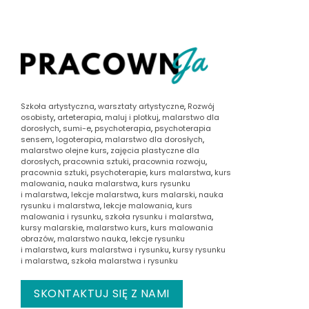
Szkoła artystyczna
,
warsztaty artystyczne
,
Rozwój
osobisty
,
arteterapia
,
maluj i plotkuj
,
malarstwo dla
dorosłych
,
sumi-e
,
psychoterapia
,
psychoterapia
sensem
,
logoterapia
,
malarstwo dla dorosłych
,
malarstwo olejne kurs
,
zajęcia plastyczne dla
dorosłych
,
pracownia sztuki
,
pracownia rozwoju
,
pracownia sztuki
,
psychoterapie
,
kurs malarstwa
,
kurs
malowania
,
nauka malarstwa
,
kurs rysunku
i malarstwa
,
lekcje malarstwa
,
kurs malarski
,
nauka
rysunku i malarstwa
,
lekcje malowania
,
kurs
malowania i rysunku
,
szkoła rysunku i malarstwa
,
kursy malarskie
,
malarstwo kurs
,
kurs malowania
obrazów
,
malarstwo nauka
,
lekcje rysunku
i malarstwa
,
kurs malarstwa i rysunku
,
kursy rysunku
i malarstwa
,
szkoła malarstwa i rysunku
SKONTAKTUJ SIĘ Z NAMI