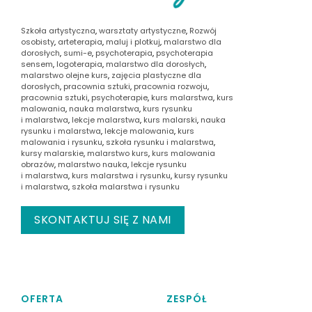
Szkoła artystyczna
,
warsztaty artystyczne
,
Rozwój
osobisty
,
arteterapia
,
maluj i plotkuj
,
malarstwo dla
dorosłych
,
sumi-e
,
psychoterapia
,
psychoterapia
sensem
,
logoterapia
,
malarstwo dla dorosłych
,
malarstwo olejne kurs
,
zajęcia plastyczne dla
dorosłych
,
pracownia sztuki
,
pracownia rozwoju
,
pracownia sztuki
,
psychoterapie
,
kurs malarstwa
,
kurs
malowania
,
nauka malarstwa
,
kurs rysunku
i malarstwa
,
lekcje malarstwa
,
kurs malarski
,
nauka
rysunku i malarstwa
,
lekcje malowania
,
kurs
malowania i rysunku
,
szkoła rysunku i malarstwa
,
kursy malarskie
,
malarstwo kurs
,
kurs malowania
obrazów
,
malarstwo nauka
,
lekcje rysunku
i malarstwa
,
kurs malarstwa i rysunku
,
kursy rysunku
i malarstwa
,
szkoła malarstwa i rysunku
SKONTAKTUJ SIĘ Z NAMI
OFERTA
ZESPÓŁ