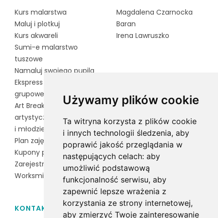
Kurs malarstwa
Magdalena Czarnocka
Maluj i plotkuj
Baran
Kurs akwareli
Irena Lawruszko
Sumi-e malarstwo
tuszowe
Namaluj swojego pupila
Ekspress - zajęcia
grupowe dla dorosłych
Używamy plików cookie
Art Break to zajęcia
artystyczne dla dzieci
Ta witryna korzysta z plików cookie
i młodzieży
i innych technologii śledzenia, aby
Plan zajęć
poprawić jakość przeglądania w
Kupony podarunkowe
następujących celach:
aby
Zarejestruj kupon
umożliwić podstawową
Worksmile
funkcjonalność serwisu
,
aby
zapewnić lepsze wrażenia z
korzystania ze strony internetowej
,
KONTAKT
aby zmierzyć Twoje zainteresowanie